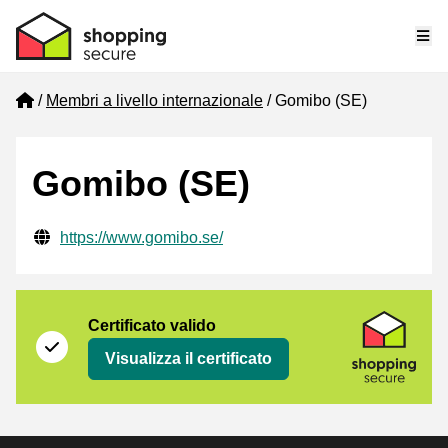
Me
Home
Membri a livello internazionale
Gomibo (SE)
Gomibo (SE)
Informazioni di contatto verificate
Website URL
https://www.gomibo.se/
Certificato
Shopping Secure
Certificato valido
Visualizza il certificato