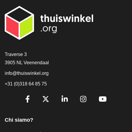
[_General:Contact]
Traverse 3
3905 NL Veenendaal
info@thuiswinkel.org
+31 (0)318 64 85 75
[_General:SocialMediaTitle]
Facebook
X
LinkedIn
Instagram
YouTube
Chi siamo?