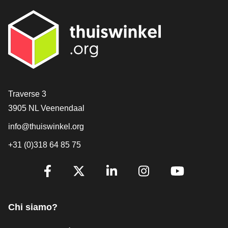
[_General:Contact]
Traverse 3
3905 NL Veenendaal
info@thuiswinkel.org
+31 (0)318 64 85 75
[_General:SocialMediaTitle]
Facebook
X
LinkedIn
Instagram
YouTube
Chi siamo?