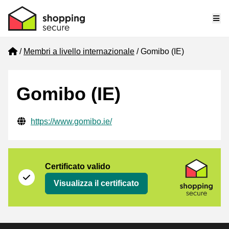
Me
Home
Membri a livello internazionale
Gomibo (IE)
Gomibo (IE)
Informazioni di contatto verificate
Website URL
https://www.gomibo.ie/
Certificato
Shopping Secure
Certificato valido
Visualizza il certificato