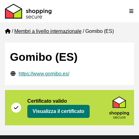
Me
Home
Membri a livello internazionale
Gomibo (ES)
Gomibo (ES)
Informazioni di contatto verificate
Website URL
https://www.gomibo.es/
Certificato
Shopping Secure
Certificato valido
Visualizza il certificato