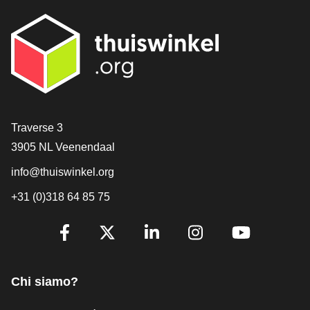
[_General:Contact]
Traverse 3
3905 NL Veenendaal
info@thuiswinkel.org
+31 (0)318 64 85 75
[_General:SocialMediaTitle]
Facebook
X
LinkedIn
Instagram
YouTube
Chi siamo?