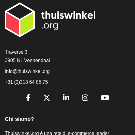
[_General:Contact]
Traverse 3
3905 NL Veenendaal
info@thuiswinkel.org
+31 (0)318 64 85 75
[_General:SocialMediaTitle]
Facebook
X
LinkedIn
Instagram
YouTube
Chi siamo?
Thuiswinkel.org è una rete di e-commerce leader