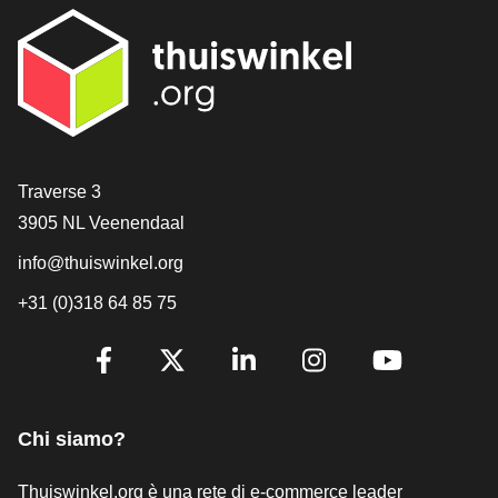
[_General:Contact]
Traverse 3
3905 NL Veenendaal
info@thuiswinkel.org
+31 (0)318 64 85 75
[_General:SocialMediaTitle]
Facebook
X
LinkedIn
Instagram
YouTube
Chi siamo?
Thuiswinkel.org è una rete di e-commerce leader