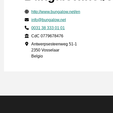
Informazioni di contatto verificate
Website URL
http://www.bungalow.net/en
Mail
info@bungalow.net
Phone number
0031 38 333 01 01
CdC
CdC 0779678476
Indirizzo commerciale
Antwerpsesteenweg 51-1
2350 Vosselaar
Belgio