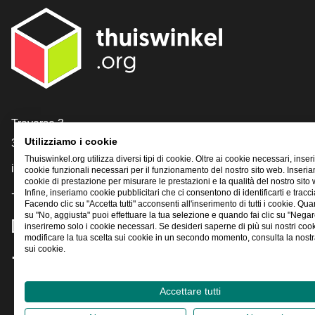
[_General:Contact]
Traverse 3
Utilizziamo i cookie
3905 NL Veenendaal
Thuiswinkel.org utilizza diversi tipi di cookie. Oltre ai cookie necessari, inse
info@thuiswinkel.org
cookie funzionali necessari per il funzionamento del nostro sito web. Inser
cookie di prestazione per misurare le prestazioni e la qualità del nostro sito
+31 (0)318 64 85 75
Infine, inseriamo cookie pubblicitari che ci consentono di identificarti e traccia
Facendo clic su "Accetta tutti" acconsenti all'inserimento di tutti i cookie. Qua
su "No, aggiusta" puoi effettuare la tua selezione e quando fai clic su "Negar
[_General:SocialMediaTitle]
inseriremo solo i cookie necessari. Se desideri saperne di più sui nostri coo
modificare la tua scelta sui cookie in un secondo momento, consulta la nostra
sui cookie.
Facebook
X
LinkedIn
Instagram
YouTube
Accettare tutti