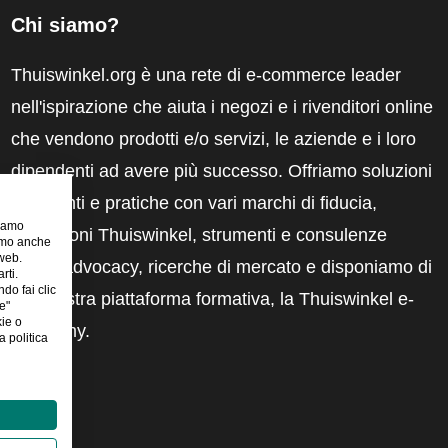
Chi siamo?
Thuiswinkel.org è una rete di e-commerce leader
nell'ispirazione che aiuta i negozi e i rivenditori online
che vendono prodotti e/o servizi, le aziende e i loro
dipendenti ad avere più successo. Offriamo soluzioni
pertinenti e pratiche con vari marchi di fiducia,
riamo
recensioni Thuiswinkel, strumenti e consulenze
iamo anche
 web.
legali, advocacy, ricerche di mercato e disponiamo di
rti.
ndo fai clic
una nostra piattaforma formativa, la Thuiswinkel e-
e"
kie o
Academy.
 politica