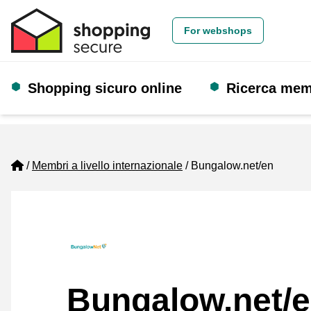
For webshops
Shopping sicuro online
Ricerca me
Home
Membri a livello internazionale
Bungalow.net/en
Bungalow.net/