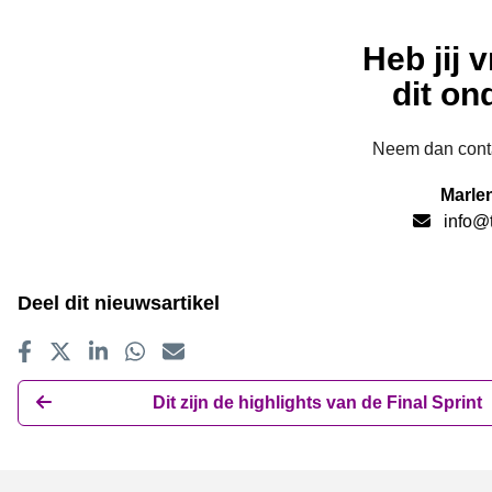
Heb jij 
dit o
Neem dan conta
Marle
info@
Deel dit nieuwsartikel
Delen op Facebook
Tweet
Delen op LinkedIn
Delen op WhatsApp
E-mailadres
Dit zijn de highlights van de Final Sprint