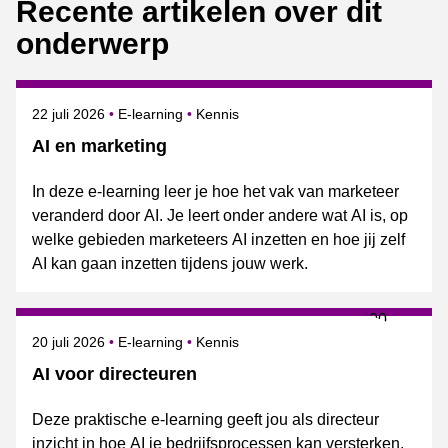
Recente artikelen over dit
onderwerp
Gepubliceerd op
Onderwerpen
22 juli 2026
E-learning
Kennis
AI en marketing
In deze e-learning leer je hoe het vak van marketeer
veranderd door AI. Je leert onder andere wat AI is, op
welke gebieden marketeers AI inzetten en hoe jij zelf
AI kan gaan inzetten tijdens jouw werk.
Gepubliceerd op
Onderwerpen
20 juli 2026
E-learning
Kennis
AI voor directeuren
Deze praktische e-learning geeft jou als directeur
inzicht in hoe AI je bedrijfsprocessen kan versterken,