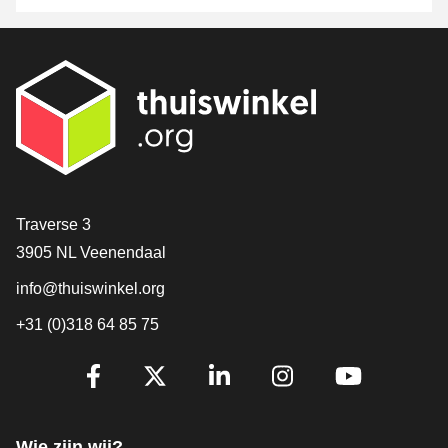
Contact
Traverse 3
3905 NL Veenendaal
info@thuiswinkel.org
+31 (0)318 64 85 75
Volg je ons al?
Facebook
X
LinkedIn
Instagram
YouTube
Wie zijn wij?